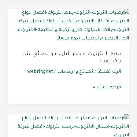
بلاط
الانترلوك
و
حجر
البازلت
بلاط الانترلوك و حجر البازلت و نصائح عند
و
تركيبهما
نصائح
اترك تعليقاً
/
نصائح و ارشادات
/
webringnet
عند
تركيبهما
قراءة المزيد »
بلاط
الانترلوك
و