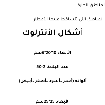
لمناطق الحارة
لمناطق التي تتساقط عليها الأمطار .
أ
شكال الأنترلوك
الأبعاد 10*20*6سم
عدد البلاط 2-50
ألوانه (أحمر –أسود –أصفر –أبيض)
الأبعاد 25*25سم