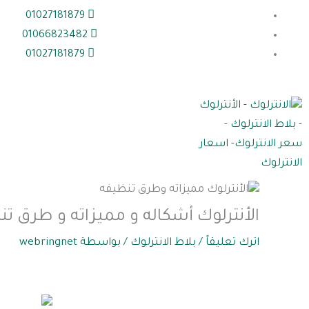
خطي
01027181879
لى
01066823482
لمحتوى
01027181879
الأنترلوك أشكاله و مميزاته و طرق ت
اترك تعليقاً
/
بلاط الانترلوك
/ بواسطة
webringnet