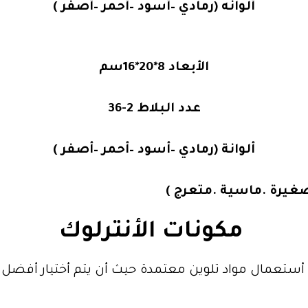
ألوانه (رمادي –أسود –أحمر –أصفر )
الأبعاد 8*20*16سم
عدد البلاط 2-36
ألوانة (رمادي –أسود –أحمر –أصفر )
 صغيرة .ماسية .متعرج )
مكونات الأنترلوك
 أستعمال مواد تلوين معتمدة حيث أن يتم أختيار أفضل