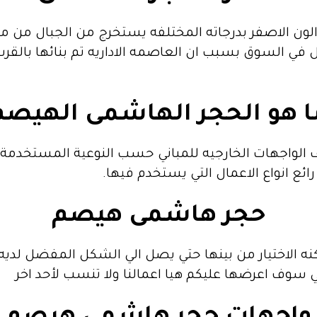
m
الون الاصفر بدرجاته المختلفه يستخرج من الجبال من
e
ليل في السوق بسبب ان العاصمه الاداريه تم بنائها بال
s
ا هو الحجر الهاشمى الهيصم
s
الواجهات الخارجيه للمباني حسب النوعية المستخدمة 
e
رائع انواع الاعمال التي يستخدم فيها.
n
حجر
هاشمى
هيصم
g
نه الاختيار من بينها حتي يصل الي الشكل المفضل لد
e
تي سوف اعرضها عليكم هيا اعمالنا ولا تنسب لأحد اخر
r