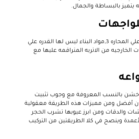
يتميز بالبساطة والجمال.
لواجهات
,مع مرور الوقت يتغير لون مواد البناء ,في اكثر من مكان تجد ان مع العوامل الجويه الماده بتسقط من علي المحاره 3,مواد البناء ليس لها القدره علي
الخارجيه من الاتربه المتراقمه عليها مع
اعه
ل خشن بالنسب المعروفة مع وجوب تثبيت
ن أفضل ومن مميزات هذه الطريقة معقولية
ات والدقات ومن ابرز عيوبها تشرب الحجر
لأعمدة وينصح في كلا الطريقتين من التركيب