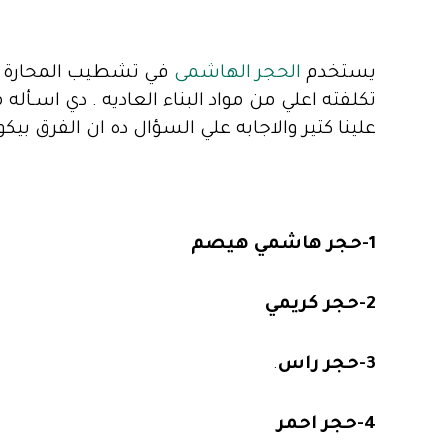
يستخدم
الحجر الهاشمى
في تشطيب المحارة وب
تكلفته اعلي من مواد البناء العاديه . دي اسـأ
علينا كتير والاجابه علي السؤال ده ان الفرق ب
1-حجر هاشمي هيصم
2-حجر كريمي
3-حجر راس
.
4-حجر احمر