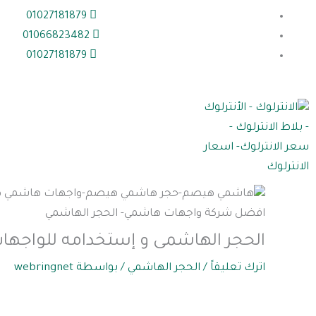
خطي
01027181879
لى
01066823482
لمحتوى
01027181879
الحجر الهاشمى و إستخدامه للواجها
اترك تعليقاً
/
الحجر الهاشمي
/ بواسطة
webringnet