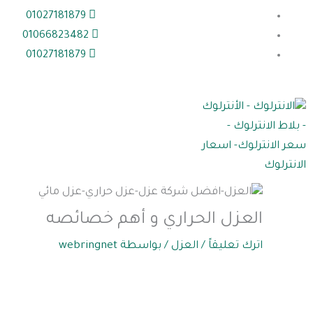
خطي
01027181879
لى
01066823482
لمحتوى
01027181879
العزل الحراري و أهم خصائصه
اترك تعليقاً
/
العزل
/ بواسطة
webringnet