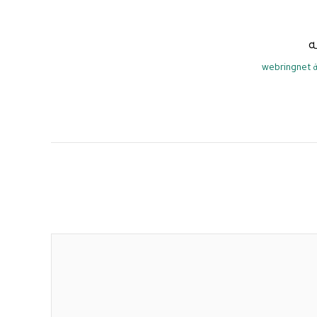
ه
webringnet